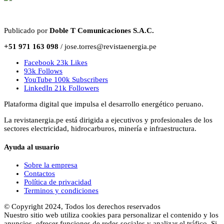
Publicado por
Doble T Comunicaciones S.A.C.
+51 971 163 098
/ jose.torres@revistaenergia.pe
Facebook
23k
Likes
93k
Follows
YouTube
100k
Subscribers
LinkedIn
21k
Followers
Plataforma digital que impulsa el desarrollo energético peruano.
La revistanergia.pe está dirigida a ejecutivos y profesionales de los
sectores electricidad, hidrocarburos, minería e infraestructura.
Ayuda al usuario
Sobre la empresa
Contactos
Política de privacidad
Terminos y condiciones
© Copyright 2024, Todos los derechos reservados
Nuestro sitio web utiliza cookies para personalizar el contenido y los
anuncios, ofrecer funciones de redes sociales y analizar el tráfico. Si