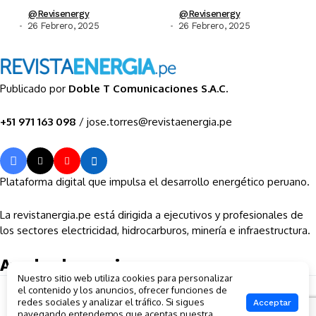
@revisenergy
@revisenergy
26 Febrero, 2025
26 Febrero, 2025
Publicado por
Doble T Comunicaciones S.A.C.
+51 971 163 098
/ jose.torres@revistaenergia.pe
Plataforma digital que impulsa el desarrollo energético peruano.
La revistanergia.pe está dirigida a ejecutivos y profesionales de
los sectores electricidad, hidrocarburos, minería e infraestructura.
Ayuda al usuario
Nuestro sitio web utiliza cookies para personalizar
Sobre la empresa
el contenido y los anuncios, ofrecer funciones de
Contactos
redes sociales y analizar el tráfico. Si sigues
Acceptar
Política de privacidad
navegando entendemos que aceptas nuestra