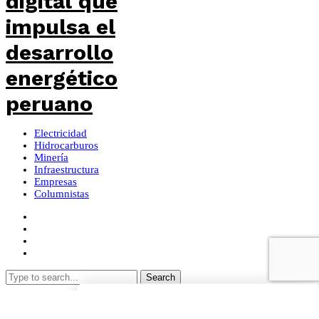
Electricidad
Hidrocarburos
Minería
Infraestructura
Empresas
Columnistas
Search
Search
Search