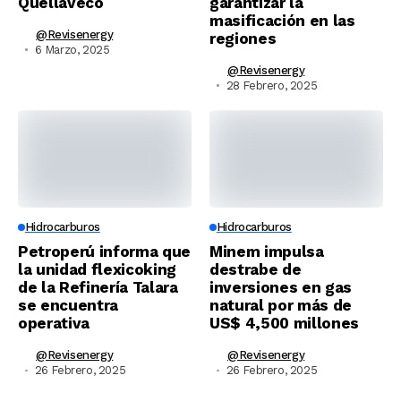
Quellaveco
garantizar la
masificación en las
@revisenergy
regiones
6 Marzo, 2025
@revisenergy
28 Febrero, 2025
Hidrocarburos
Hidrocarburos
Petroperú informa que
Minem impulsa
la unidad flexicoking
destrabe de
de la Refinería Talara
inversiones en gas
se encuentra
natural por más de
operativa
US$ 4,500 millones
@revisenergy
@revisenergy
26 Febrero, 2025
26 Febrero, 2025