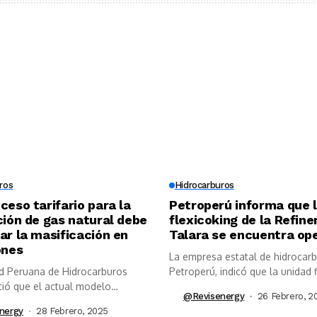
ros
Hidrocarburos
ceso tarifario para la
Petroperú informa que 
ción de gas natural debe
flexicoking de la Refine
ar la masificación en
Talara se encuentra op
ones
La empresa estatal de hidrocarb
d Peruana de Hidrocarburos
Petroperú, indicó que la unidad 
tió que el actual modelo
de...
@revisenergy
26 Febrero, 2
..
nergy
28 Febrero, 2025