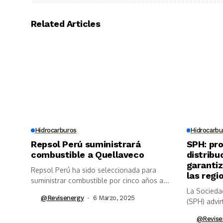
Related Articles
Hidrocarburos
Hidrocarbu
Repsol Perú suministrará
SPH: pro
combustible a Quellaveco
distribu
garantiz
Repsol Perú ha sido seleccionada para
las regi
suministrar combustible por cinco años a...
La Socieda
@revisenergy
6 Marzo, 2025
(SPH) advir
regulatorio.
@revise