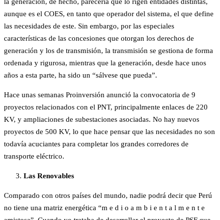
la generación, de hecho, parecería que lo rigen entidades distintas,
aunque es el COES, en tanto que operador del sistema, el que define
las necesidades de este. Sin embargo, por las especiales
características de las concesiones que otorgan los derechos de
generación y los de transmisión, la transmisión se gestiona de forma
ordenada y rigurosa, mientras que la generación, desde hace unos
años a esta parte, ha sido un “sálvese que pueda”.
Hace unas semanas Proinversión anunció la convocatoria de 9
proyectos relacionados con el PNT, principalmente enlaces de 220
KV, y ampliaciones de subestaciones asociadas. No hay nuevos
proyectos de 500 KV, lo que hace pensar que las necesidades no son
todavía acuciantes para completar los grandes corredores de
transporte eléctrico.
Las Renovables
Comparado con otros países del mundo, nadie podrá decir que Perú
no tiene una matriz energética “m e d i o a m b i e n t a l m e n t e
amistosa”. Cuando yo trataba de desarrollar el proyecto de PSF que