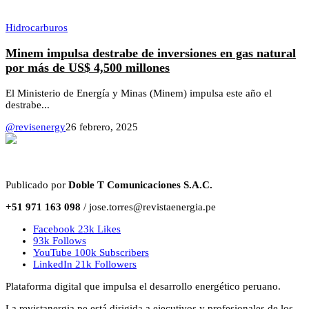
Hidrocarburos
Minem impulsa destrabe de inversiones en gas natural
por más de US$ 4,500 millones
El Ministerio de Energía y Minas (Minem) impulsa este año el
destrabe...
@revisenergy
26 febrero, 2025
Publicado por
Doble T Comunicaciones S.A.C.
+51 971 163 098
/ jose.torres@revistaenergia.pe
Facebook
23k
Likes
93k
Follows
YouTube
100k
Subscribers
LinkedIn
21k
Followers
Plataforma digital que impulsa el desarrollo energético peruano.
La revistanergia.pe está dirigida a ejecutivos y profesionales de los