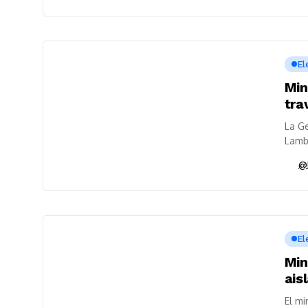
El
Min
tra
La Ge
Lamba
energ
@
El
Min
ais
El mi