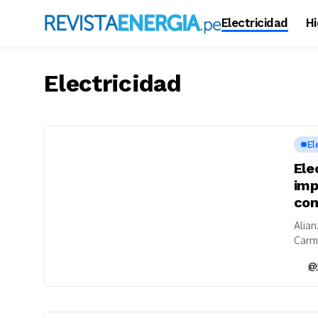
Electricidad
H
Electricidad
El
Ele
imp
con
Alian
Carme
marco
@