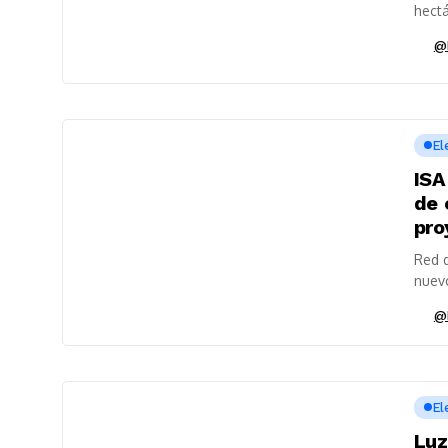
hectá
@
El
ISA
de 
pro
Red d
nuev
23”, 
@
El
Luz