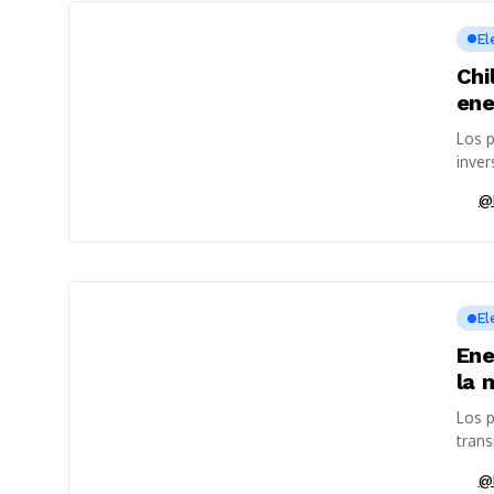
El
Chi
ene
Los 
inver
agenc
@
El
Ene
la 
Los p
trans
@