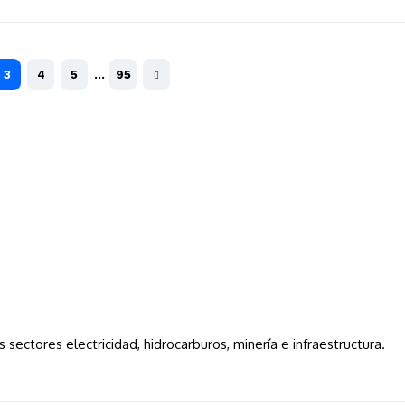
3
4
5
…
95
s sectores electricidad, hidrocarburos, minería e infraestructura.