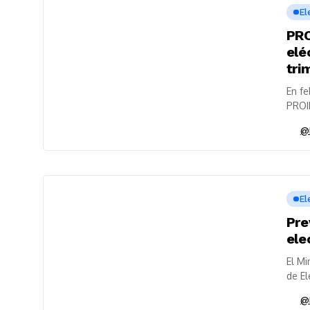
El
PRO
elé
tri
En fe
PROIN
confo
@
El
Pre
ele
El Mi
de El
@