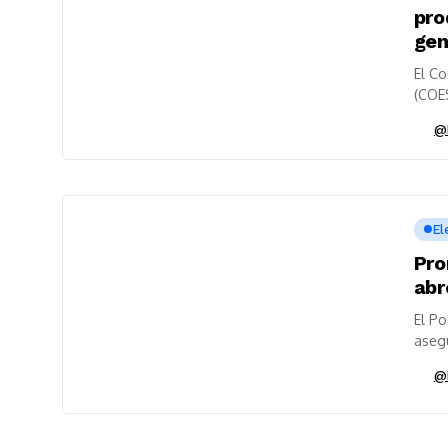
pro
gen
El C
(COES
@
El
Pro
abr
El Po
asegu
@