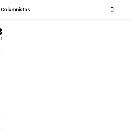
Columnistas
8
es