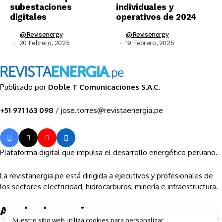
subestaciones
individuales y
digitales
operativos de 2024
@revisenergy
@revisenergy
20 Febrero, 2025
19 Febrero, 2025
Publicado por
Doble T Comunicaciones S.A.C.
+51 971 163 098
/ jose.torres@revistaenergia.pe
Plataforma digital que impulsa el desarrollo energético peruano.
La revistanergia.pe está dirigida a ejecutivos y profesionales de
los sectores electricidad, hidrocarburos, minería e infraestructura.
Ayuda al usuario
Nuestro sitio web utiliza cookies para personalizar
Sobre la empresa