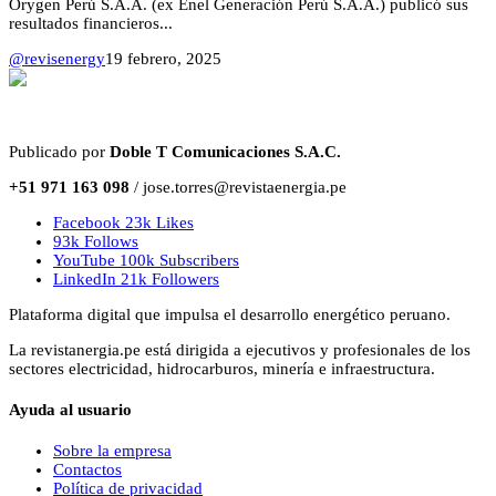
Orygen Perú S.A.A. (ex Enel Generación Perú S.A.A.) publicó sus
resultados financieros...
@revisenergy
19 febrero, 2025
Publicado por
Doble T Comunicaciones S.A.C.
+51 971 163 098
/ jose.torres@revistaenergia.pe
Facebook
23k
Likes
93k
Follows
YouTube
100k
Subscribers
LinkedIn
21k
Followers
Plataforma digital que impulsa el desarrollo energético peruano.
La revistanergia.pe está dirigida a ejecutivos y profesionales de los
sectores electricidad, hidrocarburos, minería e infraestructura.
Ayuda al usuario
Sobre la empresa
Contactos
Política de privacidad