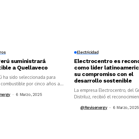
ros
Electricidad
erú suministrará
Electrocentro es recon
ible a Quellaveco
como líder latinoameri
su compromiso con el
ú ha sido seleccionada para
desarrollo sostenible
 combustible por cinco años a...
La empresa Electrocentro, del 
nergy
6 Marzo, 2025
Distriluz, recibió el reconocimi
Leaders Latam...
@revisenergy
6 Marzo, 2025