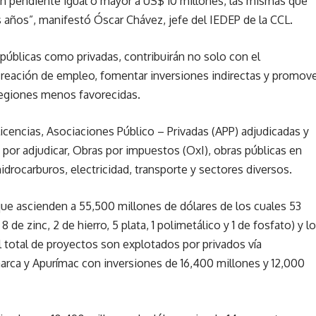
n pendiente igual o mayor a US$ 10 millones, las mismas que
 años”, manifestó Óscar Chávez, jefe del IEDEP de la CCL.
o públicas como privadas, contribuirán no solo con el
reación de empleo, fomentar inversiones indirectas y promov
regiones menos favorecidas.
icencias, Asociaciones Público – Privadas (APP) adjudicadas y
 por adjudicar, Obras por impuestos (OxI), obras públicas en
idrocarburos, electricidad, transporte y sectores diversos.
que ascienden a 55,500 millones de dólares de los cuales 53
 de zinc, 2 de hierro, 5 plata, 1 polimetálico y 1 de fosfato) y l
l total de proyectos son explotados por privados vía
arca y Apurímac con inversiones de 16,400 millones y 12,000