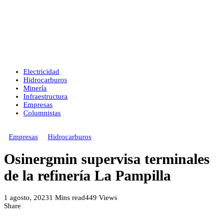
Electricidad
Hidrocarburos
Minería
Infraestructura
Empresas
Columnistas
Empresas
Hidrocarburos
Osinergmin supervisa terminales
de la refinería La Pampilla
1 agosto, 2023
1 Mins read
449 Views
Share