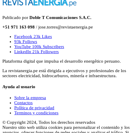
Publicado por
Doble T Comunicaciones S.A.C.
+51 971 163 098
/ jose.torres@revistaenergia.pe
Facebook
23k
Likes
93k
Follows
YouTube
100k
Subscribers
LinkedIn
21k
Followers
Plataforma digital que impulsa el desarrollo energético peruano.
La revistanergia.pe está dirigida a ejecutivos y profesionales de los
sectores electricidad, hidrocarburos, minería e infraestructura.
Ayuda al usuario
Sobre la empresa
Contactos
Política de privacidad
Terminos y condiciones
© Copyright 2024, Todos los derechos reservados
Nuestro sitio web utiliza cookies para personalizar el contenido y los
anuncios, ofrecer funciones de redes sociales y analizar el tráfico. Si