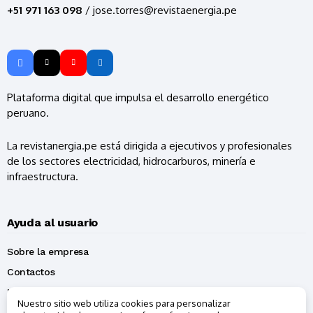
+51 971 163 098
/ jose.torres@revistaenergia.pe
Plataforma digital que impulsa el desarrollo energético
peruano.
La revistanergia.pe está dirigida a ejecutivos y profesionales
de los sectores electricidad, hidrocarburos, minería e
infraestructura.
Ayuda al usuario
Sobre la empresa
Contactos
Política de privacidad
Nuestro sitio web utiliza cookies para personalizar
Terminos y condiciones