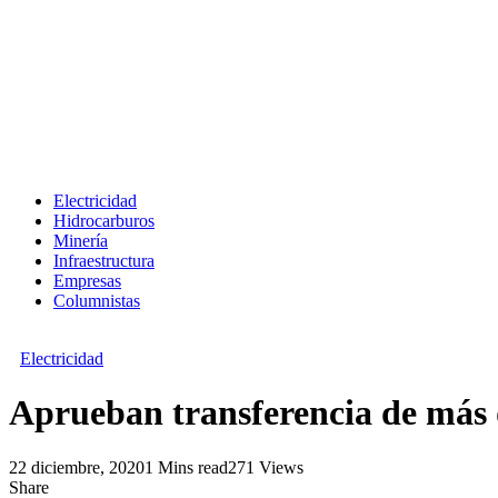
Electricidad
Hidrocarburos
Minería
Infraestructura
Empresas
Columnistas
Electricidad
Aprueban transferencia de más d
22 diciembre, 2020
1 Mins read
271 Views
Share