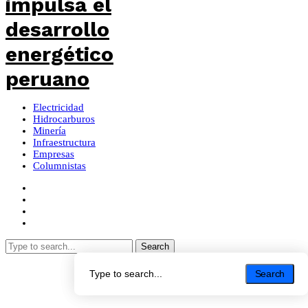
Electricidad
Hidrocarburos
Minería
Infraestructura
Empresas
Columnistas
Search
Search
Search