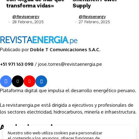
transforma vidas»
Supply
@revisenergy
@revisenergy
28 Febrero, 2025
27 Febrero, 2025
Publicado por
Doble T Comunicaciones S.A.C.
+51 971 163 098
/ jose.torres@revistaenergia.pe
Plataforma digital que impulsa el desarrollo energético peruano.
La revistanergia.pe está dirigida a ejecutivos y profesionales de
los sectores electricidad, hidrocarburos, minería e infraestructura.
Ayuda al usuario
Nuestro sitio web utiliza cookies para personalizar
Sobre la empresa
el contenido y los anuncios, ofrecer funciones de