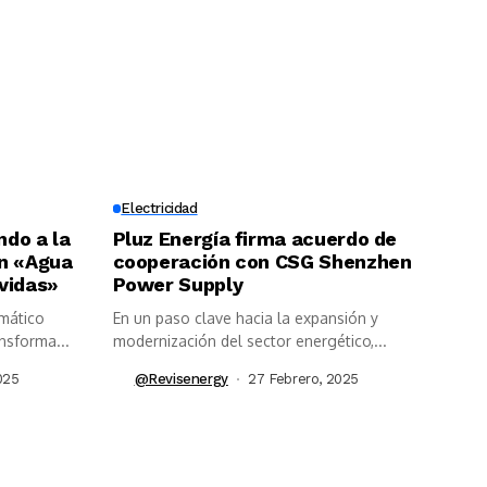
Electricidad
ndo a la
Pluz Energía firma acuerdo de
on «Agua
cooperación con CSG Shenzhen
vidas»
Power Supply
emático
En un paso clave hacia la expansión y
nsforma...
modernización del sector energético,...
025
@revisenergy
27 Febrero, 2025