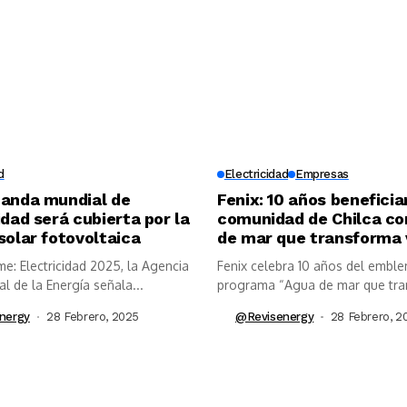
d
Electricidad
Empresas
manda mundial de
Fenix: 10 años beneficia
idad será cubierta por la
comunidad de Chilca c
solar fotovoltaica
de mar que transforma 
me: Electricidad 2025, la Agencia
Fenix celebra 10 años del embl
al de la Energía señala...
programa “Agua de mar que tra
nergy
28 Febrero, 2025
@revisenergy
28 Febrero, 2