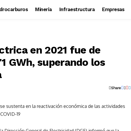
idrocarburos
Minería
Infraestructura
Empresas
trica en 2021 fue de
1 GWh, superando los
a
Share
se sustenta en la reactivación económica de las actividades
l COVID-19
la Dirección General de Electricidad (DGE) informó que la