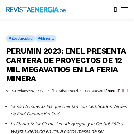
Foto
Victor
Idrogo
/
Iconica
para
Catalan
Studio
Electricidad
Minería
PERUMIN 2023: ENEL PRESENTA
CARTERA DE PROYECTOS DE 12
MIL MEGAVATIOS EN LA FERIA
MINERA
22 Septiembre, 2023
3 Mins Read
333 Views
Share
Ya son 5 mineras las que cuentan con Certificados Verdes
de Enel Generación Perú.
La Planta Solar Clemesí en Moquegua y la Central Eólica
Wayra Extensión en Ica, a pocos meses de ser