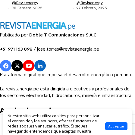
@revisenergy
@revisenergy
28 Febrero, 2025
27 Febrero, 2025
Publicado por
Doble T Comunicaciones S.A.C.
+51 971 163 098
/ jose.torres@revistaenergia.pe
Plataforma digital que impulsa el desarrollo energético peruano.
La revistanergia.pe está dirigida a ejecutivos y profesionales de
los sectores electricidad, hidrocarburos, minería e infraestructura.
Ayuda al usuario
Nuestro sitio web utiliza cookies para personalizar
Sobre la empresa
el contenido y los anuncios, ofrecer funciones de
Contactos
redes sociales y analizar el tráfico. Si sigues
Acceptar
Política de privacidad
navegando entendemos que aceptas nuestra